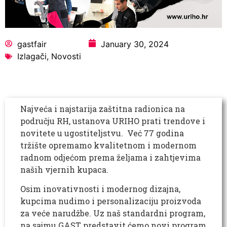
gastfair
January 30, 2024
Izlagači
,
Novosti
Najveća i najstarija zaštitna radionica na
području RH, ustanova URIHO prati trendove i
novitete u ugostiteljstvu. Već 77 godina
tržište opremamo kvalitetnom i modernom
radnom odjećom prema željama i zahtjevima
naših vjernih kupaca.
Osim inovativnosti i modernog dizajna,
kupcima nudimo i personalizaciju proizvoda
za veće narudžbe. Uz naš standardni program,
na sajmu GAST predstavit ćemo novi program