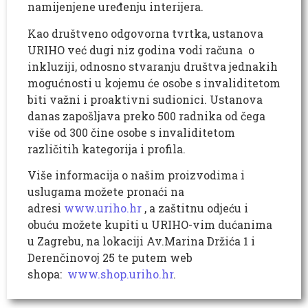
namijenjene uređenju interijera.
Kao društveno odgovorna tvrtka, ustanova
URIHO već dugi niz godina vodi računa o
inkluziji, odnosno stvaranju društva jednakih
mogućnosti u kojemu će osobe s invaliditetom
biti važni i proaktivni sudionici. Ustanova
danas zapošljava preko 500 radnika od čega
više od 300 čine osobe s invaliditetom
različitih kategorija i profila.
Više informacija o našim proizvodima i
uslugama možete pronaći na
adresi
www.uriho.hr
, a zaštitnu odjeću i
obuću možete kupiti u URIHO-vim dućanima
u Zagrebu, na lokaciji Av.Marina Držića 1 i
Derenčinovoj 25 te putem web
shopa:
www.shop.uriho.hr
.