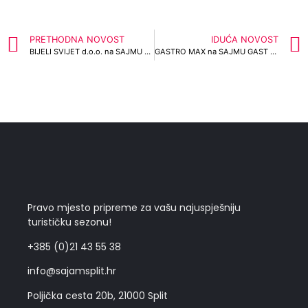
PRETHODNA NOVOST
IDUĆA NOVOST
BIJELI SVIJET d.o.o. na SAJMU GAST 2024
GASTRO MAX na SAJMU GAST 2024
Pravo mjesto pripreme za vašu najuspješniju
turističku sezonu!
+385 (0)21 43 55 38
info@sajamsplit.hr
Poljička cesta 20b, 21000 Split