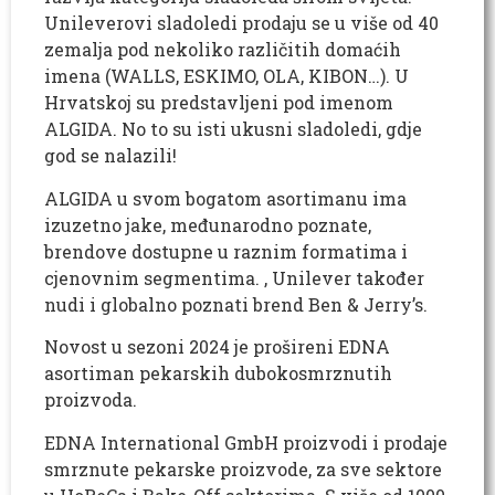
Unileverovi sladoledi prodaju se u više od 40
zemalja pod nekoliko različitih domaćih
imena (WALLS, ESKIMO, OLA, KIBON…). U
Hrvatskoj su predstavljeni pod imenom
ALGIDA. No to su isti ukusni sladoledi, gdje
god se nalazili!
ALGIDA u svom bogatom asortimanu ima
izuzetno jake, međunarodno poznate,
brendove dostupne u raznim formatima i
cjenovnim segmentima. , Unilever također
nudi i globalno poznati brend Ben & Jerry’s.
Novost u sezoni 2024 je prošireni EDNA
asortiman pekarskih dubokosmrznutih
proizvoda.
EDNA International GmbH proizvodi i prodaje
smrznute pekarske proizvode, za sve sektore