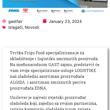
gastfair
January 23, 2024
Izlagači
,
Novosti
Tvrtka Frigo Food specijalizirana je za
skladištenje i logistiku smrznutih proizvoda.
Na međunarodnom GAST sajmu, predstavit će
vam svoje specijalizirane usluge LOGISTIKE
naš sladoledni asortiman proizvođača
ALGIDA i asortiman smrznutih peciva
proizvođača EDNA.
Unilever je najveći svjetski proizvođač
sladoleda koji, zajedno sa svojim partnerima,
razvija kategoriju sladoleda širom svijeta.