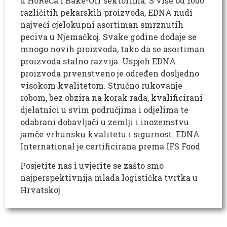
u HoReCa i Bake-Off sektorima. S više od 1000
različitih pekarskih proizvoda, EDNA nudi
najveći cjelokupni asortiman smrznutih
peciva u Njemačkoj. Svake godine dodaje se
mnogo novih proizvoda, tako da se asortiman
proizvoda stalno razvija. Uspjeh EDNA
proizvoda prvenstveno je određen dosljedno
visokom kvalitetom. Stručno rukovanje
robom, bez obzira na korak rada, kvalificirani
djelatnici u svim područjima i odjelima te
odabrani dobavljači u zemlji i inozemstvu
jamče vrhunsku kvalitetu i sigurnost. EDNA
International je certificirana prema IFS Food
Posjetite nas i uvjerite se zašto smo
najperspektivnija mlada logistička tvrtka u
Hrvatskoj