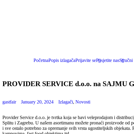
Početna
Popis izlagača
Prijavite se
Posjetite nas
Stručni
PROVIDER SERVICE d.o.o. na SAJMU G
gastfair
January 20, 2024
Izlagači
,
Novosti
Provider Service d.o.o. je tvrtka koja se bavi veleprodajom i distribu
Splitu i Zagrebu. U našem asortimanu možete pronaći proizvode od porc
i sve ostalo potrebno za opremanje svih vrsta ugostiteljskih objekat
kampovima, fast food objektima itd.