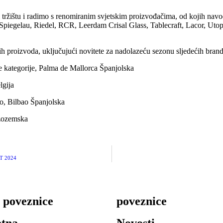
ržištu i radimo s renomiranim svjetskim proizvođačima, od kojih navod
piegelau, Riedel, RCR, Leerdam Crisal Glass, Tablecraft, Lacor, Utopi
 proizvoda, uključujući novitete za nadolazeću sezonu sljedećih bran
ke kategorije, Palma de Mallorca Španjolska
lgija
o, Bilbao Španjolska
izozemska
T 2024
 poveznice
poveznice