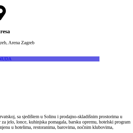
resa
reb, Arena Zagreb
NUDA
rvatskoj, sa sjedištem u Solinu i prodajno-skladišnim prostorima u
or za jelo, lonce, kuhinjska pomagala, barsku opremu, hotelski program
rimjenu u hotelima, restoranima, barovima, noćnim klubovima,