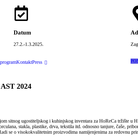
Datum
Ad
27.2.-1.3.2025.
Zag
PO
 program
Kontakt
Press
AST 2024
cijom sitnog ugostiteljskog i kuhinjskog inventara za HoReCa tržište u H
ulana, stakla, plastike, drva, tekstila itd. odnosno tanjure, čaše, prib
a. Radi se o visokokvalitetnim proizvodima namijenjenima za redovnu p