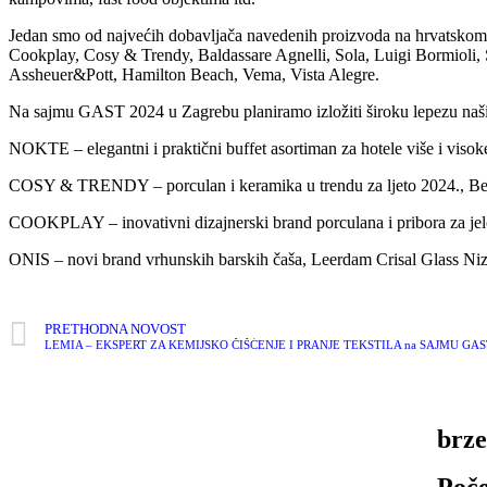
Jedan smo od najvećih dobavljača navedenih proizvoda na hrvatskom t
Cookplay, Cosy & Trendy, Baldassare Agnelli, Sola, Luigi Bormioli, S
Assheuer&Pott, Hamilton Beach, Vema, Vista Alegre.
Na sajmu GAST 2024 u Zagrebu planiramo izložiti široku lepezu naših
NOKTE – elegantni i praktični buffet asortiman za hotele više i viso
COSY & TRENDY – porculan i keramika u trendu za ljeto 2024., Be
COOKPLAY – inovativni dizajnerski brand porculana i pribora za jel
ONIS – novi brand vrhunskih barskih čaša, Leerdam Crisal Glass N
PRETHODNA NOVOST
LEMIA – EKSPERT ZA KEMIJSKO ČIŠĆENJE I PRANJE TEKSTILA na SAJMU GAS
brze