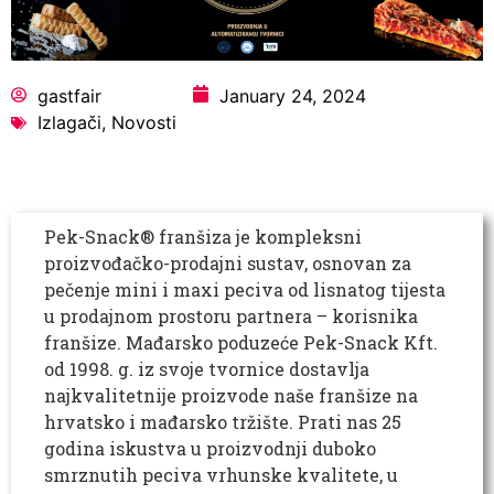
gastfair
January 24, 2024
Izlagači
,
Novosti
Pek-Snack® franšiza je kompleksni
proizvođačko-prodajni sustav, osnovan za
pečenje mini i maxi peciva od lisnatog tijesta
u prodajnom prostoru partnera – korisnika
franšize. Mađarsko poduzeće Pek-Snack Kft.
od 1998. g. iz svoje tvornice dostavlja
najkvalitetnije proizvode naše franšize na
hrvatsko i mađarsko tržište. Prati nas 25
godina iskustva u proizvodnji duboko
smrznutih peciva vrhunske kvalitete, u