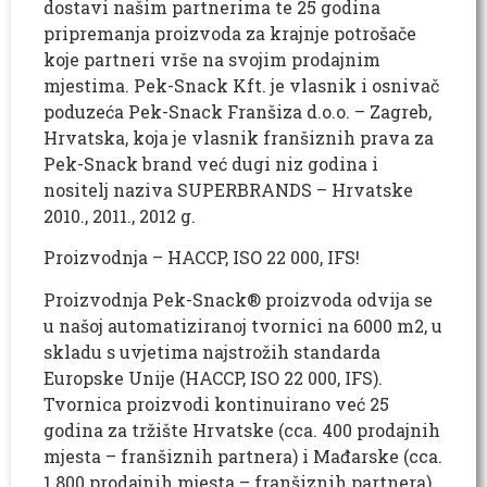
dostavi našim partnerima te 25 godina
pripremanja proizvoda za krajnje potrošače
koje partneri vrše na svojim prodajnim
mjestima. Pek-Snack Kft. je vlasnik i osnivač
poduzeća Pek-Snack Franšiza d.o.o. – Zagreb,
Hrvatska, koja je vlasnik franšiznih prava za
Pek-Snack brand već dugi niz godina i
nositelj naziva SUPERBRANDS – Hrvatske
2010., 2011., 2012 g.
Proizvodnja – HACCP, ISO 22 000, IFS!
Proizvodnja Pek-Snack® proizvoda odvija se
u našoj automatiziranoj tvornici na 6000 m2, u
skladu s uvjetima najstrožih standarda
Europske Unije (HACCP, ISO 22 000, IFS).
Tvornica proizvodi kontinuirano već 25
godina za tržište Hrvatske (cca. 400 prodajnih
mjesta – franšiznih partnera) i Mađarske (cca.
1.800 prodajnih mjesta – franšiznih partnera)