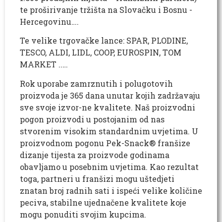
te proširivanje tržišta na Slovačku i Bosnu -
Hercegovinu….
Te velike trgovačke lance: SPAR, PLODINE,
TESCO, ALDI, LIDL, COOP, EUROSPIN, TOM
MARKET ..…
Rok uporabe zamrznutih i polugotovih
proizvoda je 365 dana unutar kojih zadržavaju
sve svoje izvor-ne kvalitete. Naš proizvodni
pogon proizvodi u postojanim od nas
stvorenim visokim standardnim uvjetima. U
proizvodnom pogonu Pek-Snack® franšize
dizanje tijesta za proizvode godinama
obavljamo u posebnim uvjetima. Kao rezultat
toga, partneri u franšizi mogu uštedjeti
znatan broj radnih sati i ispeći velike količine
peciva, stabilne ujednačene kvalitete koje
mogu ponuditi svojim kupcima.