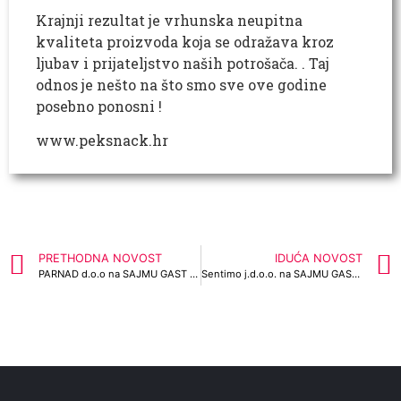
Krajnji rezultat je vrhunska neupitna
kvaliteta proizvoda koja se odražava kroz
ljubav i prijateljstvo naših potrošača. . Taj
odnos je nešto na što smo sve ove godine
posebno ponosni !
www.peksnack.hr
PRETHODNA NOVOST
IDUĆA NOVOST
PARNAD d.o.o na SAJMU GAST 2024
Sentimo j.d.o.o. na SAJMU GAST 2024