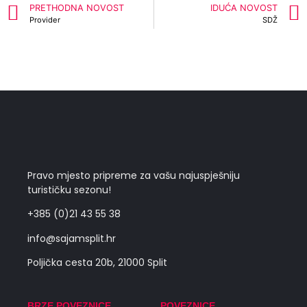
PRETHODNA NOVOST
IDUĆA NOVOST
Provider
SDŽ
Pravo mjesto pripreme za vašu najuspješniju
turističku sezonu!
+385 (0)21 43 55 38
info@sajamsplit.hr
Poljička cesta 20b, 21000 Split
BRZE POVEZNICE
POVEZNICE