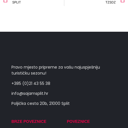
SPLIT
TZSDZ
Pravo mjesto pripreme za vašu najuspješniju
turističku sezonu!
+385 (0)21 43 55 38
info@sajamsplit.hr
Poljička cesta 20b, 21000 Split
BRZE POVEZNICE
POVEZNICE