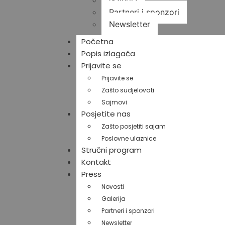
Galerija
Partneri i sponzori
Newsletter
Početna
Popis izlagača
Prijavite se
Prijavite se
Zašto sudjelovati
Sajmovi
Posjetite nas
Zašto posjetiti sajam
Poslovne ulaznice
Stručni program
Kontakt
Press
Novosti
Galerija
Partneri i sponzori
Newsletter