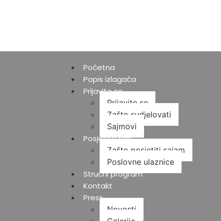
Početna
Popis izlagača
Prijavite se
Prijavite se
Zašto sudjelovati
Sajmovi
Posjetite nas
Zašto posjetiti sajam
Poslovne ulaznice
Stručni program
Kontakt
Press
Novosti